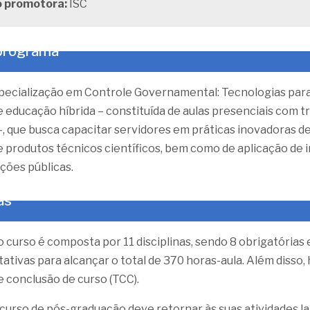
o promotora:
ISC
 programa
pecialização em Controle Governamental: Tecnologias par
 educação híbrida – constituída de aulas presenciais com t
, que busca capacitar servidores em práticas inovadoras d
 produtos técnicos científicos, bem como de aplicação de 
ições públicas.
as
o curso é composta por 11 disciplinas, sendo 8 obrigatórias 
ptativas para alcançar o total de 370 horas-aula. Além diss
e conclusão de curso (TCC).
curso de pós-graduação deve retornar às suas atividades la