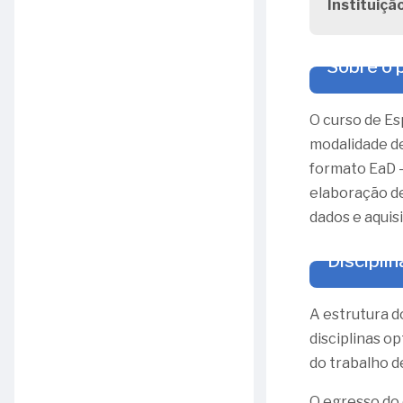
Instituiçã
Sobre o
O curso de Es
modalidade de
formato EaD –
elaboração de
dados e aquis
Disciplin
A estrutura d
disciplinas o
do trabalho d
O egresso do 