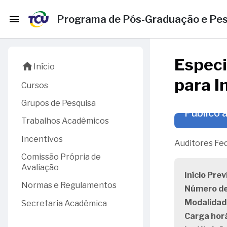
menu
Programa de Pós-Graduação e Pesq
Especi
home
Início
para I
Cursos
Grupos de Pesquisa
Público a
Trabalhos Acadêmicos
Incentivos
Auditores Fed
Comissão Própria de
Avaliação
Início Prev
Normas e Regulamentos
Número de
Modalidad
Secretaria Acadêmica
Carga horá