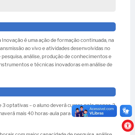
a Inovação é uma ação de formação continuada, na
ransmissão ao vivo e atividades desenvolvidas no
e pesquisa, análise, produção de conhecimentos e
instrumentos e técnicas inovadoras em análise de
e 3 optativas – o aluno deverá cursar, pelo menos, 2
o, haverá mais 40 horas-aula para o desenvolvimento
borais com maior capacidade de pesquisa, análise,