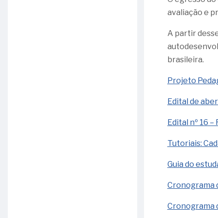
avaliação e p
A partir dess
autodesenvolv
brasileira.
Projeto Peda
Edital de abe
Edital nº 16 –
Tutoriais: Ca
Guia do estu
Cronograma d
Cronograma d